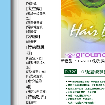
[電熱毯]
[太空艙]
[遠紅外線溼熱
墊]
[專業低週波]
[電腦低週波]
[健胸機]
[熔蠟機]
[熔蠟器]
[行動蒸臉
器]
[行動超X波]
新產品 : D-720 O3彩
[鏟型行動超X
波]
[超X波動力光]
[行動高週波]
[水份檢測
器]
[行動冷熱美顏]
[行動軟光]
[護髮帽]