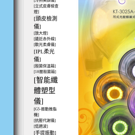
[冷熱美顏儀]
[立式皮膚檢查
燈]
[頭皮檢測
儀]
[放大燈]
[遠近赤外線]
[軟光柔膚儀]
[IPL柔光
儀]
[殺菌保溫箱]
[18層殺菌箱]
[智能纖
體塑型
儀]
[G5-振動推脂
機]
[抗壓代謝儀]
[低週波]
[手提振動]