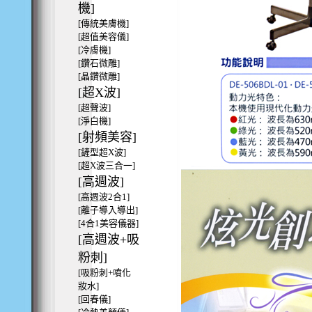
機]
[傳統美膚機]
[超值美容儀]
[冷膚機]
[鑽石微雕]
[晶鑽微雕]
[超X波]
[超聲波]
[淨白機]
[射頻美容]
[鏟型超X波]
[超X波三合一]
[高週波]
[高週波2合1]
[離子導入導出]
[4合1美容儀器]
[高週波+吸
粉刺]
[吸粉刺+噴化
妝水]
[回春儀]