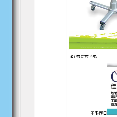
歡迎來電[店]洽詢:
不限假日