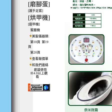
[磨腳蛋]
[護手足套]
[烘甲機]
[磨甲機]
蜜臘機
美髮儀器類:
第18頁
第19
頁
第20頁
查看報價單
和我們連絡
建議使用
IE4.0以上觀
看