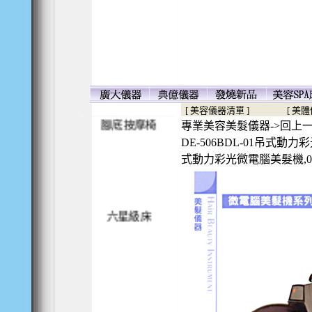
殺菌電熱箱
[ 美容儀器清單 ]
[ 美
專業美容美髮儀器->回上
腳底按摩椅
DE-506BDL-01吊式動
式動力彩光微電腦美髮機,06-3
六星級床