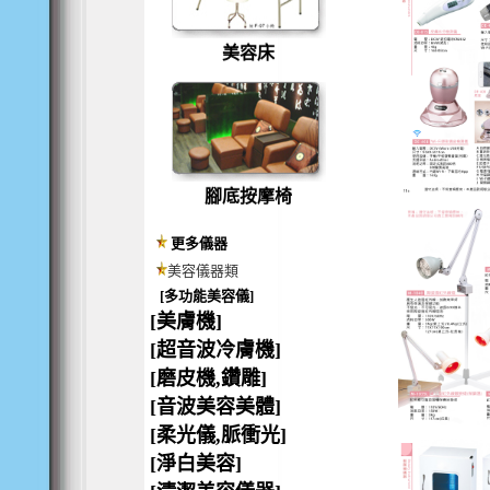
美容床
腳底按摩椅
更多儀器
美容儀器類
[多功能美容儀]
[美膚機]
[超音波冷膚機]
[磨皮機,鑽雕]
[音波美容美體]
[柔光儀,脈衝光]
[淨白美容]