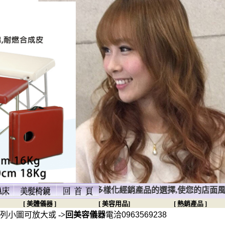
關心您的每一分需求,多樣化經銷產品的選擇,使您的店面風格獨特
[ 美體儀器 ]
[ 美容用品]
[ 熱銷產品 ]
小圖可放大或
->回美容儀器
電洽0963569238