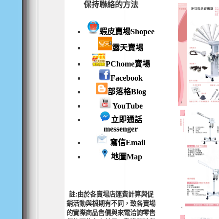
保持聯絡的方法
蝦皮賣場Shopee
歐式美容床
露天賣場
PChome賣場
Facebook
部落格Blog
殺菌電熱箱
YouTube
立即通話
messenger
寫信Email
毛巾箱6打裝
地圖Map
註:由於各賣場店運費計算與促
銷活動與檔期有不同，致各賣場
的實際商品售價與來電洽詢零售