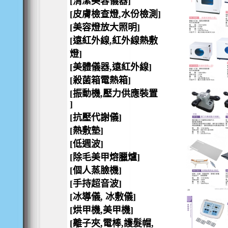
[清潔美容儀器]
[皮膚檢查燈,水份檢測]
[美容燈放大照明]
[遠紅外線,紅外線熱敷
燈]
[美體儀器,遠紅外線]
[殺菌箱電熱箱]
[振動機,壓力供應裝置
]
[抗壓代謝儀]
[熱敷墊]
[低週波]
[除毛美甲熔臘爐]
[個人蒸臉機]
[手持超音波]
[冰導儀, 冰敷儀]
[烘甲機,美甲機]
[離子夾,電棒,護髮帽,