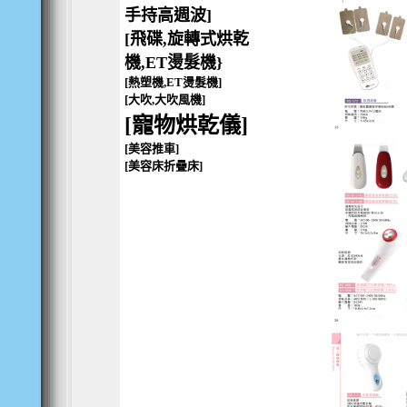
手持高週波]
[飛碟,旋轉式烘乾
機,ET燙髮機}
[熱塑機,ET燙髮機]
[大吹,大吹風機]
[寵物烘乾儀]
[美容推車]
[美容床折疊床]