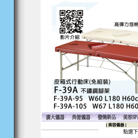
美容床套
美容指壓床
專門製造開發所有美容美髮相關器材設備,佳美親切的服務,
美容指壓床
[ 美容儀器 ]
點選下列