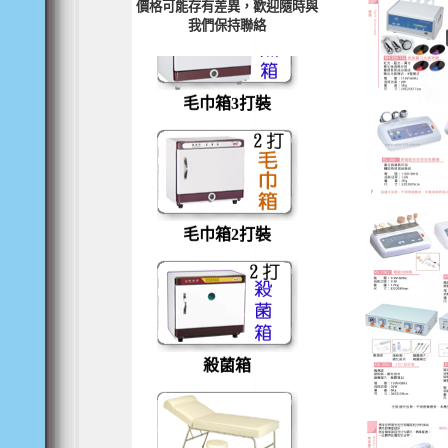
毛巾箱4打裝
價格可能存有差異，歡迎隨時與
我們保持聯絡
毛巾箱3打裝
毛巾箱2打裝
殺菌箱