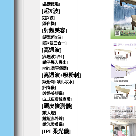
[晶鑽微雕]
[超X波]
[超X波]
[淨白機]
[射頻美容]
[鏟型超X波]
[超X波三合一]
[高週波]
[高週波2合1]
[離子導入導出]
[4合1美容儀器]
[高週波+吸粉刺]
[吸粉刺+噴化妝水]
[回春儀]
[冷熱美顏儀]
[立式皮膚檢查燈]
[頭皮檢測儀]
[放大燈]
[遠近赤外線]
[軟光柔膚儀]
[IPL柔光儀]