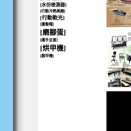
[水份檢測器]
[行動冷熱美顏]
[行動軟光]
[護髮帽]
[磨腳蛋]
[護手足套]
[烘甲機]
[磨甲機]