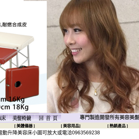
專門製造開發所有美容美髮相關器
[ 美體儀器 ]
[ 美容用品]
[ 熱銷產品 ]
升降美容床小圖可放大或電洽0963569238