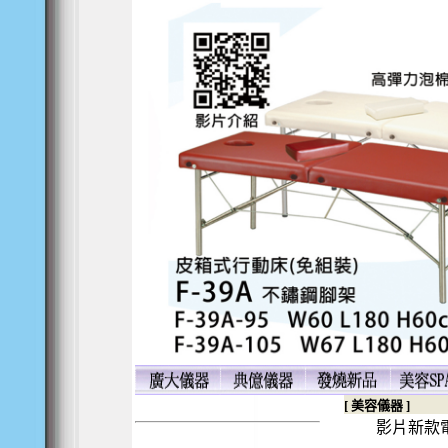
美容指壓床
歐式美容床
殺菌電熱箱
毛巾箱6打裝
[ 美容儀器 ]
影片新款電動