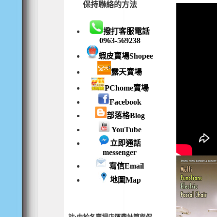
保持聯絡的方法
撥打客服電話
0963-569238
毛巾箱4打裝
蝦皮賣場Shopee
露天賣場
PChome賣場
Facebook
毛巾箱3打裝
部落格Blog
YouTube
立即通話
messenger
寫信Email
毛巾箱2打裝
地圖Map