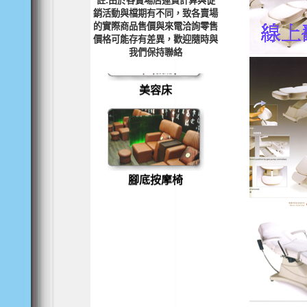
註:由於各賣場店運費計算與促
銷活動與檔期有不同，致各賣場
殺菌箱
的實際商品售價與來電洽詢零售
價格可能存有差異，歡迎隨時與
我們保持聯絡
美容床
腳底按摩椅