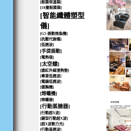
[殺菌保溫箱]
[18層殺菌箱]
[智能纖體塑型
儀]
[G5-振動推脂機]
[抗壓代謝儀]
[低週波]
[手提振動]
[電熱毯]
[太空艙]
[遠紅外線溼熱墊]
[專業低週波]
[電腦低週波]
[健胸機]
[熔蠟機]
[熔蠟器]
[行動蒸臉器]
[行動超X波]
[鏟型行動超X波]
[超X波動力光]
[行動高週波]