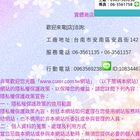
實體商店
歡迎來電[店]洽詢:
工 廠 地 址 : 台 南 市 安 南 區 安 昌 街 142
服 務 電 話 :06-3561135，06-3561157
行 動 電 話 : 0963569238
ID:1083446
非常歡迎您光臨「www.curer.com.tw網站」 （以下簡
網站的隱私權保護政策，以保障您的權益，請您詳閱下列內容：
隱私權保護政策宣告：
一、 隱私權保護政策的適用範圍
隱私權保護政策內容，包括本網站如何處理在您使用網站服務時
結網站，也不適用於非本網站所委託或參與管理的人員。
二、 個人資料的蒐集、處理及利用方式
當您蒞臨本網站或參與本網站活動時，無須您提供必要的個人資