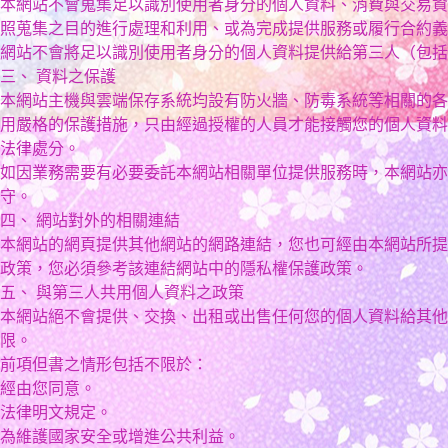
本網站不會蒐集足以識別使用者身分的個人資料、消費與交易資
照蒐集之目的進行處理和利用、或為完成提供服務或履行合約義
網站不會將足以識別使用者身分的個人資料提供給第三人（包括
三、 資料之保護
本網站主機與雲端保存系統均設有防火牆、防毒系統等相關的各
用嚴格的保護措施，只由經過授權的人員才能接觸您的個人資料
法律處分。
如因業務需要有必要委託本網站相關單位提供服務時，本網站亦
守。
四、 網站對外的相關連結
本網站的網頁提供其他網站的網路連結，您也可經由本網站所提
政策，您必須參考該連結網站中的隱私權保護政策。
五、 與第三人共用個人資料之政策
本網站絕不會提供、交換、出租或出售任何您的個人資料給其他
限。
前項但書之情形包括不限於：
經由您同意。
法律明文規定。
為維護國家安全或增進公共利益。