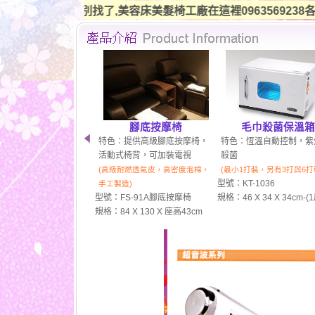
,美容床美髮椅工廠在這裡0963569238各式診療床，整脊
美髮洗頭椅
美容SPA
特色：泰式按摩床式躺椅，符
特色：美容床,SPA
合人體工學，久躺不累，讚!
推車，儀器設備
(有微電腦振動按摩，座墊可選搭
(尺寸規格齊全，美容
各種風格皮色，台灣製造)
應)
型號：W-04380 按摩沖水椅
型號：F-88A美容指壓
規格：192 X 67 X 87cm
規格：76 X 182 X 60